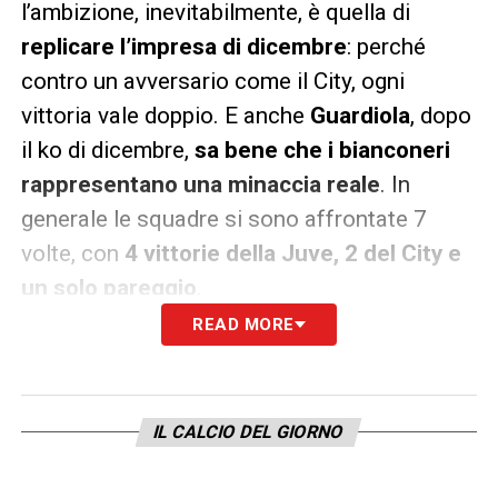
l’ambizione, inevitabilmente, è quella di
replicare l’impresa di dicembre
: perché
contro un avversario come il City, ogni
vittoria vale doppio. E anche
Guardiola
, dopo
il ko di dicembre,
sa bene che i bianconeri
rappresentano una minaccia reale
. In
generale le squadre si sono affrontate 7
volte, con
4 vittorie della Juve, 2 del City e
un solo pareggio
.
READ MORE
LA PLAYLIST DELLE NOSTRE TOP NEWS
IL CALCIO DEL GIORNO