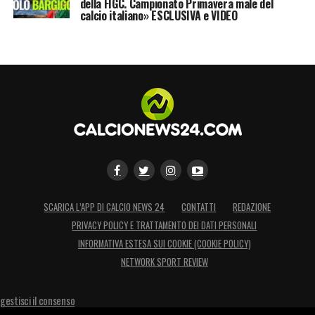
della FIGC. Campionato Primavera male del
calcio italiano» ESCLUSIVA e VIDEO
SCARICA L’APP DI CALCIO NEWS 24
CONTATTI
REDAZIONE
PRIVACY POLICY E TRATTAMENTO DEI DATI PERSONALI
INFORMATIVA ESTESA SUI COOKIE (COOKIE POLICY)
NETWORK SPORT REVIEW
gestisci il consenso