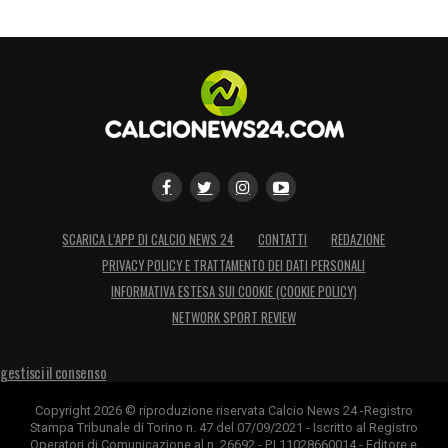
SCARICA L’APP DI CALCIO NEWS 24
CONTATTI
REDAZIONE
PRIVACY POLICY E TRATTAMENTO DEI DATI PERSONALI
INFORMATIVA ESTESA SUI COOKIE (COOKIE POLICY)
NETWORK SPORT REVIEW
gestisci il consenso
Copyright 2026 © riproduzione riservata Calcio News 24 -Registro
Stampa Tribunale di Torino n. 47 del 07/09/2021 - Iscritto al Registro
Operatori di Comunicazione al n. 26692 - P.I.11028660014 - Editore e