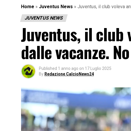
Home
»
Juventus News
»
Juventus, il club voleva an
JUVENTUS NEWS
Juventus, il club 
dalle vacanze. No
Published
1 anno ago
on
17 Luglio 2025
By
Redazione CalcioNews24