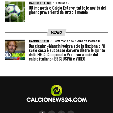
giorno. Abbiamo passato un brutto periodo
4 ore ago
CALCIO ESTERO
Ultime notizie Calcio Estero: tutte le novità del
dove abbiamo avuto il contraccolpo di
giorno provenienti da tutto il mondo
quando ci siamo allontanati dall’Inter. Magari
abbiamo fatto troppi punti prima e pochi
VIDEO
dopo. Su questo si deve lavorare. I ragazzi
1 settimana ago
Alberto Petrosilli
HANNO DETTO
nelle ultime due hanno fatto due belle
Bargiggia: «Mancini voleva solo la Nazionale. Vi
svelo cosa è successo davvero dietro le quinte
vittorie, bisogna continuare su questo e
della FIGC. Campionato Primavera male del
calcio italiano» ESCLUSIVA e VIDEO
centrare l’obiettivo»
.
CHIESA –
«Federico stasera si è messo a
disposizione, anche se non stava benissimo.
Ha un risentimento sulla coscia. Nel primo
tempo le punte hanno lavorato benissimo, di
Chiesa sono molto contento»
.