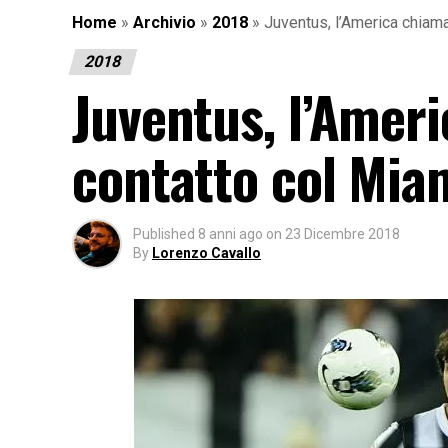
Home
»
Archivio
»
2018
»
Juventus, l’America chiama
2018
Juventus, l’Ameri
contatto col Mia
Published
8 anni ago
on
23 Dicembre 2018
By
Lorenzo Cavallo