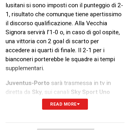
lusitani si sono imposti con il punteggio di 2-
1, risultato che comunque tiene apertissimo
il discorso qualificazione. Alla Vecchia
Signora servirà l’1-0 o, in caso di gol ospite,
una vittoria con 2 goal di scarto per
accedere ai quarti di finale. Il 2-1 per i
bianconeri porterebbe le squadre ai tempi
supplementari.
Juventus-Porto
sarà trasmessa in tv in
diretta da
Sky
, sui canali
Sky Sport Uno
(numero 201 del satellite, numero 472 e 482
READ MORE
del digitale terrestre) e
Sky Sport
(numero
252 del satellite). Gli abbonati potranno
seguire la partita anche in diretta streaming