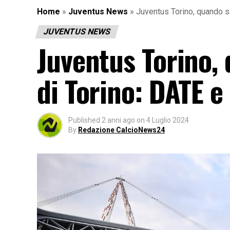
Home
»
Juventus News
»
Juventus Torino, quando si
JUVENTUS NEWS
Juventus Torino, 
di Torino: DATE e
Published
2 anni ago
on
4 Luglio 2024
By
Redazione CalcioNews24