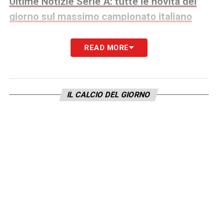
Ultime Notizie Serie A: tutte le novità del
giorno sul massimo campionato italiano
IL MIO ROSSO IN INTER JUVE
–
READ MORE
«
Ovviamente ero molto nervoso dopo
questo episodio, è meglio parlare poco
perché dire troppe cose non serve a niente.
IL CALCIO DEL GIORNO
Devo pensare al campo, ci sono altre
persone per parlare di queste cosa
».
LE SCUSE DI BASTONI?
– «
Non ho visto e
non ho letto. Dentro di te devi perdonare.
Intanto la partita è andata, a questo episodio
ci penso la sera e il giorno dopo, devi
guardare avanti e non pensarci più
».