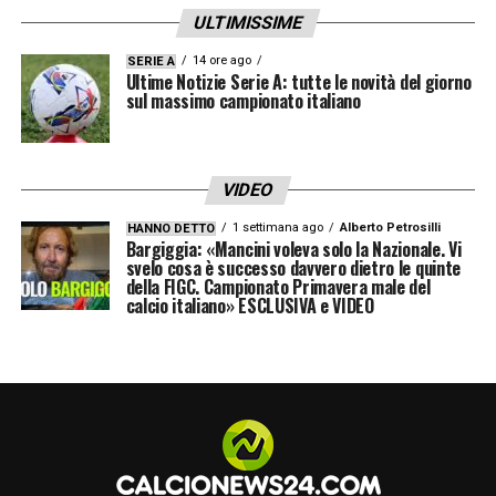
Per vedere la
Champions in TV
basta
ULTIMISSIME
abbonarsi a NOW: in questo momento
14 ore ago
SERIE A
Ultime Notizie Serie A: tutte le novità del giorno
l’abbonamento annuale è
in sconto al prezzo
sul massimo campionato italiano
di 19,99€ al mese
. In alternativa, si può
optare per quello mensile a 29,99€ al mese.
VIDEO
LA PLAYLIST DELLE NOSTRE TOP NEWS
1 settimana ago
Alberto Petrosilli
HANNO DETTO
Bargiggia: «Mancini voleva solo la Nazionale. Vi
svelo cosa è successo davvero dietro le quinte
della FIGC. Campionato Primavera male del
calcio italiano» ESCLUSIVA e VIDEO