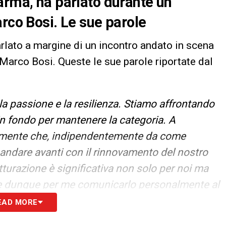
arma, ha parlato durante un
arco Bosi. Le sue parole
arlato a margine di un incontro andato in scena
Marco Bosi. Queste le sue parole riportate dal
a passione e la resilienza. Stiamo affrontando
in fondo per mantenere la categoria. A
ramente che, indipendentemente da come
andare avanti con il rinnovamento del nostro
rutturazione è significativa non solo per noi ma
ante dunque per me comunicarlo personalmente al
ostro impegno a lungo termine per il Parma
EAD MORE
dello Stadio Tardini»