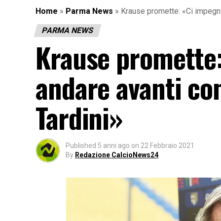
Home
»
Parma News
»
Krause promette: «Ci impegni
PARMA NEWS
Krause promette
andare avanti co
Tardini»
Published
5 anni ago
on
22 Febbraio 2021
By
Redazione CalcioNews24