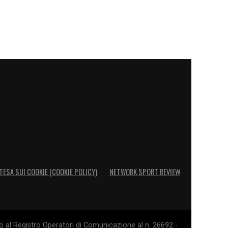
TESA SUI COOKIE (COOKIE POLICY)
NETWORK SPORT REVIEW
o al Registro Operatori di Comunicazione al n. 26692 -