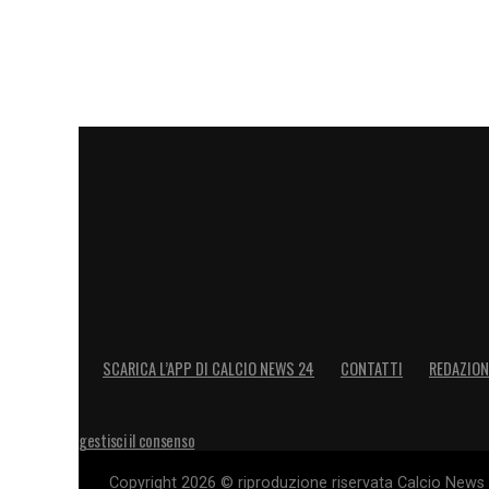
LA PLAYLIST DELLE NOSTRE TOP NEW
SCARICA L’APP DI CALCIO NEWS 24
CONTATTI
REDAZION
gestisci il consenso
Copyright 2026 © riproduzione riservata Calcio News 2