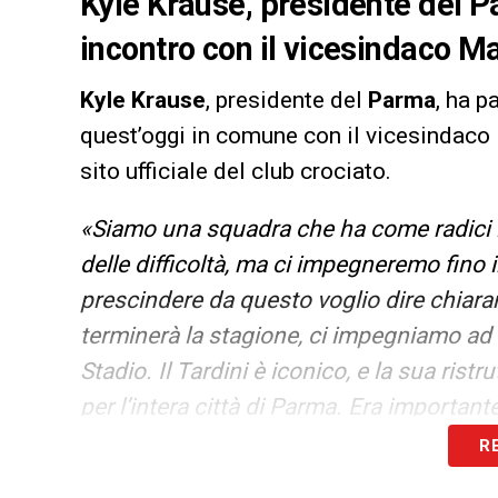
Kyle Krause, presidente del P
incontro con il vicesindaco M
Kyle Krause
, presidente del
Parma
, ha p
quest’oggi in comune con il vicesindaco 
sito ufficiale del club crociato.
«Siamo una squadra che ha come radici l
delle difficoltà, ma ci impegneremo fino 
prescindere da questo voglio dire chia
terminerà la stagione, ci impegniamo ad 
Stadio. Il Tardini è iconico, e la sua rist
per l’intera città di Parma. Era import
Sindaco e al Vicesindaco, e ribadire il n
R
Calcio e per il progetto di rinnovamento 