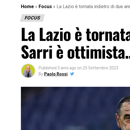
Home
»
Focus
»
La Lazio è tornata indietro di due an
FOCUS
La Lazio è tornat
Sarri è ottimista
Published
3 anni ago
on
25 Settembre 2023
By
Paolo Rossi