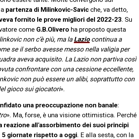
la
partenza di Milinkovic-Savic
che, va detto,
aveva fornito le prove migliori del 2022-23
. Su
ervatore come
G.B.Olivero
ha proposto questa
linkovic non c’è più, ma la
Lazio
continua a
me se il serbo avesse messo nella valigia per
quadra aveva acquisito. La Lazio non partiva così
ovuta confrontare con una cessione eccellente,
inkovic non può essere un alibi, soprattutto con
el gioco sui giocatori
».
onfidato una preoccupazione non banale
:
tro
». Ma, forse, è una visione ottimistica. Perché
la reazione all’assorbimento dei suoi principi
 5 giornate rispetto a oggi
. E alla sesta, con la