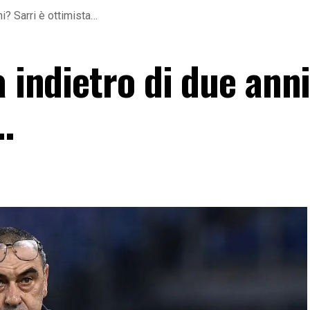
ni? Sarri è ottimista…
a indietro di due ann
…