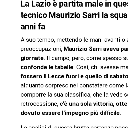
La Lazio è partita male in que
tecnico Maurizio Sarri la squa
anni fa
A suo tempo, mettendo le mani avanti o 
preoccupazioni,
Maurizio Sarri aveva pa
giornate
. Il campo, però, come spesso 
confonde le tabelle
. Così, chi avesse m
fossero il Lecce fuori e quello di sabat
alquanto sorpreso nel constatare come la
comporre la sua classifica, che la vede 
retrocessione,
c’è una sola vittoria, ot
dovuto essere l’impegno più difficile
.
Le analisi di questa brutta partenza pos