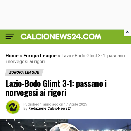
×
Home
»
Europa League
»
Lazio-Bodo Glimt 3-1: passano
i norvegesi ai rigori
EUROPA LEAGUE
Lazio-Bodo Glimt 3-1: passano i
norvegesi ai rigori
Published
1 anno ago
on
17 Aprile 2025
By
Redazione CalcioNews24