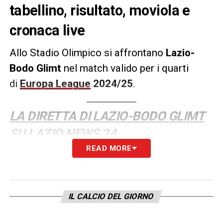
tabellino, risultato, moviola e
cronaca live
Allo Stadio Olimpico si affrontano
Lazio-
Bodo Glimt
nel match valido per i quarti
di
Europa League
2024/25
.
LA DIRETTA DI LAZIO-BODO GLIMT
SU LAZIO NEWS 24
READ MORE
LA PLAYLIST DELLE NOSTRE TOP NEWS
IL CALCIO DEL GIORNO