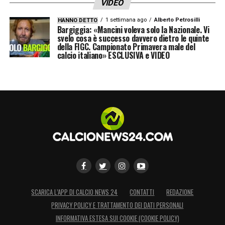
VIDEO
1 settimana ago
Alberto Petrosilli
HANNO DETTO
Bargiggia: «Mancini voleva solo la Nazionale. Vi
svelo cosa è successo davvero dietro le quinte
della FIGC. Campionato Primavera male del
calcio italiano» ESCLUSIVA e VIDEO
SCARICA L’APP DI CALCIO NEWS 24
CONTATTI
REDAZIONE
PRIVACY POLICY E TRATTAMENTO DEI DATI PERSONALI
INFORMATIVA ESTESA SUI COOKIE (COOKIE POLICY)