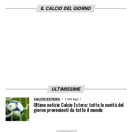
tutto, il risultato può ottenerlo. Ovvio che la
IL CALCIO DEL GIORNO
logica vuole che la Juve ha il destino nelle
sue mani. Tra Torino e Roma può starci un
pari ma non è scontata neanche la gara
della Lazio».
LA PLAYLIST DELLE NOSTRE TOP NEWS
ULTIMISSIME
1 ora ago
CALCIO ESTERO
Ultime notizie Calcio Estero: tutte le novità del
giorno provenienti da tutto il mondo