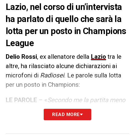
Lazio, nel corso di un’intervista
ha parlato di quello che sarà la
lotta per un posto in Champions
League
Delio Rossi
, ex allenatore della
Lazio
tra le
altre, ha rilasciato alcune dichiarazioni ai
microfoni di
Radiosei
. Le parole sulla lotta
per un posto in Champions:
LE PAROLE
– «
Secondo me la partita meno
scontata è Venezia-
Juventus
, perché la Juve
READ MORE
di questo ultimo periodo non vince mai fuori
casa; in una gara in cui il Venezia si gioca