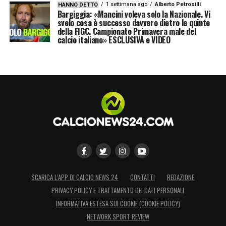
1 settimana ago
Alberto Petrosilli
HANNO DETTO
Bargiggia: «Mancini voleva solo la Nazionale. Vi
svelo cosa è successo davvero dietro le quinte
della FIGC. Campionato Primavera male del
calcio italiano» ESCLUSIVA e VIDEO
SCARICA L’APP DI CALCIO NEWS 24
CONTATTI
REDAZIONE
PRIVACY POLICY E TRATTAMENTO DEI DATI PERSONALI
INFORMATIVA ESTESA SUI COOKIE (COOKIE POLICY)
NETWORK SPORT REVIEW