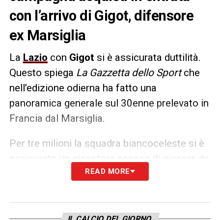
con l’arrivo di Gigot, difensore
ex Marsiglia
La
Lazio
con
Gigot
si è assicurata duttilità.
Questo spiega
La Gazzetta dello Sport
che
nell’edizione odierna ha fatto una
panoramica generale sul 30enne prelevato in
Francia dal Marsiglia.
Per tre milioni la squadra biancoceleste si è
assicurata un giocatore capace di giocare da
READ MORE
centrale sia a
destra
che a
sinistra
,
diventando non solo un alternativa a Gila ma
ipoteticamente anche a Romagnoli. A fine
anno verrà pagato 3 milioni bonus inclusi.
IL CALCIO DEL GIORNO