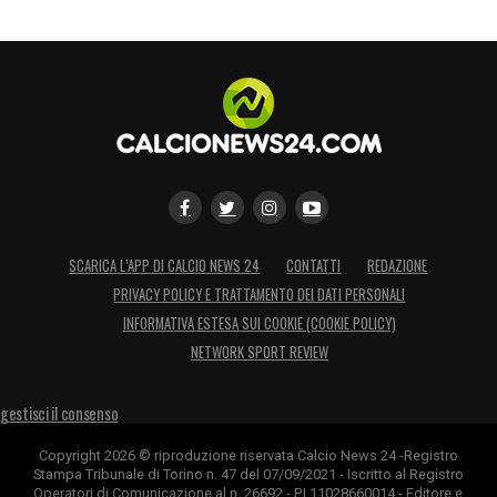
SCARICA L’APP DI CALCIO NEWS 24
CONTATTI
REDAZIONE
PRIVACY POLICY E TRATTAMENTO DEI DATI PERSONALI
INFORMATIVA ESTESA SUI COOKIE (COOKIE POLICY)
NETWORK SPORT REVIEW
gestisci il consenso
Copyright 2026 © riproduzione riservata Calcio News 24 -Registro
Stampa Tribunale di Torino n. 47 del 07/09/2021 - Iscritto al Registro
Operatori di Comunicazione al n. 26692 - P.I.11028660014 - Editore e