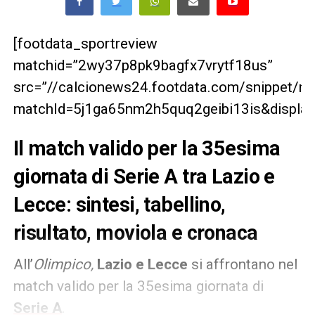
[footdata_sportreview
matchid=”2wy37p8pk9bagfx7vrytf18us”
src=”//calcionews24.footdata.com/snippet/m
matchId=5j1ga65nm2h5quq2geibi13is&displayT
Il match valido per la 35esima
giornata di Serie A tra Lazio e
Lecce: sintesi, tabellino,
risultato, moviola e cronaca
All’
Olimpico,
Lazio e Lecce
si affrontano nel
match valido per la 35esima giornata di
Serie A
.