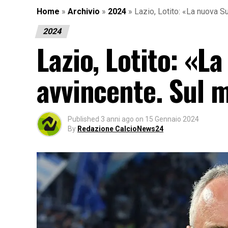
Home
»
Archivio
»
2024
»
Lazio, Lotito: «La nuova 
2024
Lazio, Lotito: «L
avvincente. Sul
Published
3 anni ago
on
15 Gennaio 2024
By
Redazione CalcioNews24