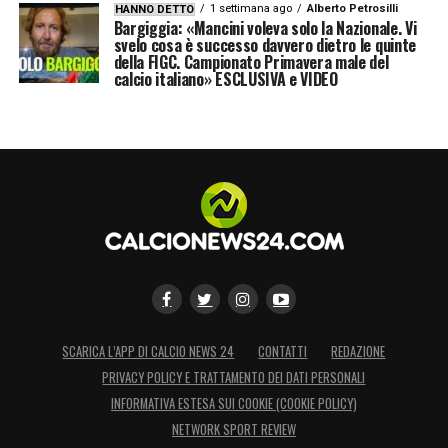
1 settimana ago
Alberto Petrosilli
HANNO DETTO
Bargiggia: «Mancini voleva solo la Nazionale. Vi
svelo cosa è successo davvero dietro le quinte
della FIGC. Campionato Primavera male del
calcio italiano» ESCLUSIVA e VIDEO
SCARICA L’APP DI CALCIO NEWS 24
CONTATTI
REDAZIONE
PRIVACY POLICY E TRATTAMENTO DEI DATI PERSONALI
INFORMATIVA ESTESA SUI COOKIE (COOKIE POLICY)
NETWORK SPORT REVIEW