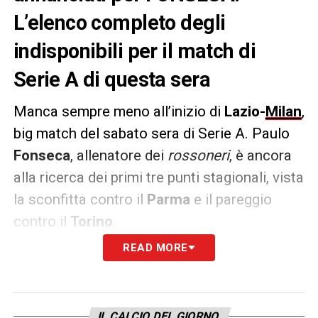
L’elenco completo degli
indisponibili per il match di
Serie A di questa sera
Manca sempre meno all’inizio di
Lazio-
Milan
,
big match del sabato sera di Serie A. Paulo
Fonseca
, allenatore dei
rossoneri
, è ancora
alla ricerca dei primi tre punti stagionali, vista
la sconfitta contro il
Parma
e il pareggio
contro il
Torino
.
READ MORE
Questa sera, però, il
portoghese
dovrà fare a
meno di cinque giocatori. Stiamo parlando di
Florenzi
,
Sportiello
,
Thiaw
,
Bennacer
e
IL CALCIO DEL GIORNO