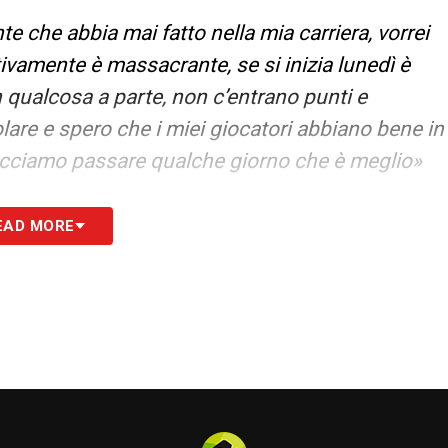
ante che abbia mai fatto nella mia carriera, vorrei
vamente è massacrante, se si inizia lunedì è
un qualcosa a parte, non c’entrano punti e
olare e spero che i miei giocatori abbiano bene in
Facciamo passare qualche giorno che è meglio»
iocatori nostri erano stati messi nel mirino,
EAD MORE
do che l’ammonizione di Rovella di ieri sia
ttenzione dagli arbitri, ma non perché fa cose
è una cosa non tollerata»
 LAZIONEWS24
S