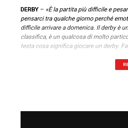
DERBY
–
«È la partita più difficile e pes
pensarci tra qualche giorno perché emoti
difficile arrivare a domenica. Il derby è 
classifica, è un qualcosa di molto partic
testa cosa significa giocare un derby. 
ARBITRI
–
«Nelle riunioni arbitrali 2-3 g
R
abbiamo due tre giocatori segnalati e cre
preventiva. È uno dei nomi messi sotto a
particolari, ma protesta sbracciando ed 
LEGGI TUTTE LE PAROLE DI SARRI SU
LA PLAYLIST DELLE NOSTRE TOP NEW