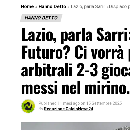
Home
»
Hanno Detto
»
Lazio, parla Sarri: «Dispiace p
HANNO DETTO
Lazio, parla Sarri
Futuro? Ci vorrà 
arbitrali 2-3 gioc
messi nel mirin
Published
11 mesi ago
on
15 Settembre 2025
By
Redazione CalcioNews24