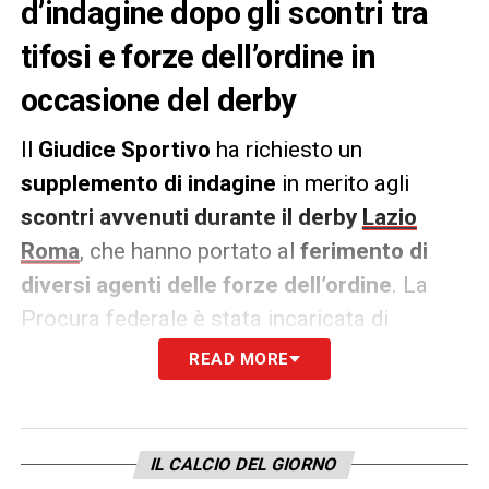
d’indagine dopo gli scontri tra
tifosi e forze dell’ordine in
occasione del derby
Il
Giudice Sportivo
ha richiesto un
supplemento di indagine
in merito agli
scontri avvenuti durante il derby
Lazio
Roma
, che hanno portato al
ferimento di
diversi agenti delle forze dell’ordine
. La
Procura federale è stata incaricata di
acquisire la relazione di servizio da parte dei
READ MORE
responsabili dell’ordine pubblico, per
chiarire
dinamica e conseguenze dell’episodio
,
nonché per
individuare i responsabili
. Di
IL CALCIO DEL GIORNO
seguito il comunicato del Giudice Sportivo.