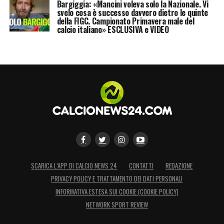
oggetto un evento avvenuto durante la gara
Bargiggia: «Mancini voleva solo la Nazionale. Vi
svelo cosa è successo davvero dietro le quinte
all’interno dell’impianto sportivo
».
della FIGC. Campionato Primavera male del
calcio italiano» ESCLUSIVA e VIDEO
LA PLAYLIST DELLE NOSTRE TOP NEWS
SCARICA L’APP DI CALCIO NEWS 24
CONTATTI
REDAZIONE
PRIVACY POLICY E TRATTAMENTO DEI DATI PERSONALI
INFORMATIVA ESTESA SUI COOKIE (COOKIE POLICY)
NETWORK SPORT REVIEW