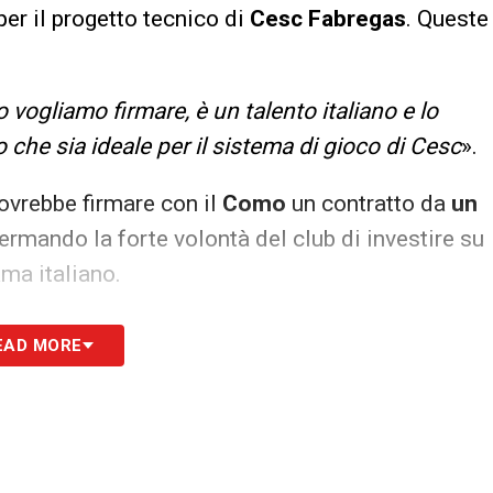
per il progetto tecnico di
Cesc Fabregas
. Queste
 vogliamo firmare, è un talento italiano e lo
che sia ideale per il sistema di gioco di Cesc
».
vrebbe firmare con il
Como
un contratto da
un
fermando la forte volontà del club di investire su
ama italiano.
er il progetto
EAD MORE
el
Como
, diventato un club sempre più attrattivo
rimo piano. Il direttore sportivo ha sottolineato
 la scelta di talenti come
Nico Paz
e
Liberali
.