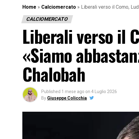
Home
»
Calciomercato
»
Liberali verso il Como, Lu
CALCIOMERCATO
Liberali verso il
«Siamo abbastanz
Chalobah
Published
1 mese ago
on
4 Luglio 2026
By
Giuseppe Colicchia