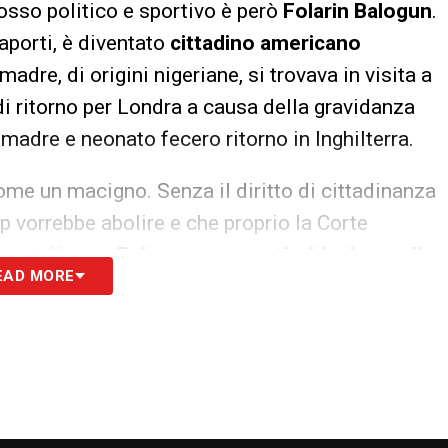
osso politico e sportivo è però
Folarin Balogun
.
aporti, è diventato
cittadino americano
madre, di origini nigeriane, si trovava in visita a
di ritorno per Londra a causa della gravidanza
madre e neonato fecero ritorno in Inghilterra.
ome un macigno. Senza il diritto di cittadinanza
 vorrebbe abolire e che proprio la Corte
mantellare —
Balogun non vestirebbe la maglia
EAD MORE
in cui non sono mancati i momenti di tensione
ramite VAR, Balogun resta un idolo per i tifosi.
esulta per una squadra che è, di fatto, un
da chiedersi se Trump, finora assente dagli
la da vicino.