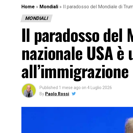
Home
»
Mondiali
»
Il paradosso del Mondiale di Tru
MONDIALI
Il paradosso del 
nazionale USA è
all’immigrazione
Published
1 mese ago
on
4 Luglio 2026
By
Paolo Rossi