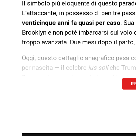
Il simbolo più eloquente di questo parad
L’attaccante, in possesso di ben tre pass
venticinque anni fa quasi per caso
. Sua 
Brooklyn e non poté imbarcarsi sul volo 
troppo avanzata. Due mesi dopo il parto, 
Oggi, questo dettaglio anagrafico pesa c
per nascita — il celebre
ius soli
che Trump
Suprema ha recentemente impedito di s
R
a stelle e strisce
. Nonostante un torneo 
in campo, tra cui un’espulsione arrivata t
L’immagine di fondo è potente: l’America 
monumento all’immigrazione. Resta solo 
stadi, deciderà mai di andare ad ammirar