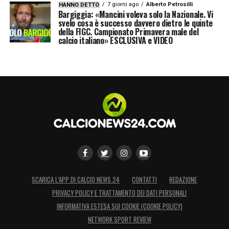
7 giorni ago
Alberto Petrosilli
HANNO DETTO
Bargiggia: «Mancini voleva solo la Nazionale. Vi
svelo cosa è successo davvero dietro le quinte
della FIGC. Campionato Primavera male del
calcio italiano» ESCLUSIVA e VIDEO
SCARICA L’APP DI CALCIO NEWS 24
CONTATTI
REDAZIONE
PRIVACY POLICY E TRATTAMENTO DEI DATI PERSONALI
INFORMATIVA ESTESA SUI COOKIE (COOKIE POLICY)
NETWORK SPORT REVIEW