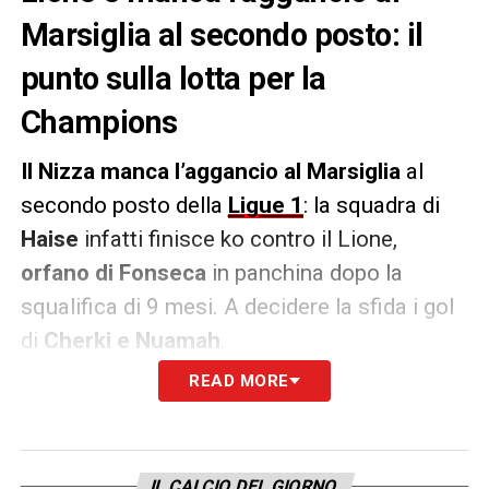
Marsiglia al secondo posto: il
punto sulla lotta per la
Champions
Il Nizza manca l’aggancio al Marsiglia
al
secondo posto della
Ligue 1
: la squadra di
Haise
infatti finisce ko contro il Lione,
orfano di Fonseca
in panchina dopo la
squalifica di 9 mesi. A decidere la sfida i gol
di
Cherki e Nuamah
.
READ MORE
Con questa vittoria
il Lione contro sorpassa
lo Strasburgo
al sesto posto della classifica,
primo slot per giocare in Europa la prossima
IL CALCIO DEL GIORNO