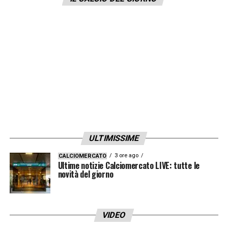
stagione, ma
si avvicina anche molto a Lille
e Monaco
, distanti appena 2 punti. Se la lotta
per il titolo è chiusa con il PSG pronto a
sollevare il titolo, alle sue spalle la lotta è
senza esclusione di colpi.
LA PLAYLIST DELLE NOSTRE TOP NEWS
ULTIMISSIME
3 ore ago
CALCIOMERCATO
Ultime notizie Calciomercato LIVE: tutte le
novità del giorno
VIDEO