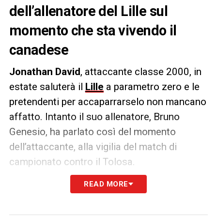
dell’allenatore del Lille sul
momento che sta vivendo il
canadese
Jonathan David
, attaccante classe 2000, in
estate saluterà il
Lille
a parametro zero e le
pretendenti per accaparrarselo non mancano
affatto. Intanto il suo allenatore, Bruno
Genesio, ha parlato così del momento
dell’attaccante, alla vigilia del match di
campionato contro il Tolosa.
READ MORE
PAROLE
– «
Guardando le statistiche, i gol
segnati, vediamo che Jona è nettamente
avanti su Hakon Haraldsson ed Edon