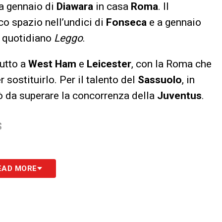
 a gennaio di
Diawara
in casa
Roma
. Il
o spazio nell’undici di
Fonseca
e a gennaio
l quotidiano
Leggo
.
utto a
West Ham
e
Leicester
, con la Roma che
r sostituirlo. Per il talento del
Sassuolo
, in
ò da superare la concorrenza della
Juventus
.
S
EAD MORE