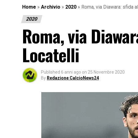
Home
»
Archivio
»
2020
»
Roma, via Diawara: sfida a
2020
Roma, via Diawara
Locatelli
Published
6 anni ago
on
25 Novembre 2020
By
Redazione CalcioNews24