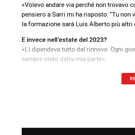
«Volevo andare via perché non trovavo c
pensiero a Sarri mi ha risposto: “Tu non 
la formazione sarà Luis Alberto più altri d
E invece nell’estate del 2023?
«Lì dipendeva tutto dal rinnovo. Ogni gio
sempre stato dalla mia parte».
Che ne pensa del suo ritorno a Formell
R
«Sarri deve avere determinati giocatori p
costruita per un altro tecnico e senza pot
sicuro troverà un modo per cambiare qual
dovranno mettersi a disposizione».
Con la dirigenza invece l’amore non è 