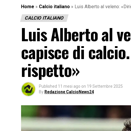
Home
»
Calcio italiano
»
Luis Alberto al veleno: «Dir
CALCIO ITALIANO
Luis Alberto al v
capisce di calcio
rispetto»
Published
11 mesi ago
on
19 Settembre 2025
By
Redazione CalcioNews24