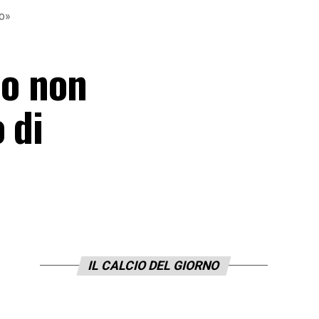
to»
io non
 di
IL CALCIO DEL GIORNO