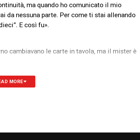
ontinuità, ma quando ho comunicato il mio
vai da nessuna parte. Per come ti stai allenando
ieci”. E così fu».
rno cambiavano le carte in tavola, ma il mister è
o?
EAD MORE
er fare il proprio calcio. Ha trovato una squadra
er fare acquisti. Però lui è un maestro e di
cosa in base al gruppo che ha, ma i giocatori
mai sbocciato…