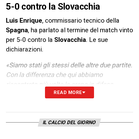
5-0 contro la Slovacchia
Luis
Enrique
, commissario tecnico della
Spagna
, ha parlato al termine del match vinto
per 5-0 contro la
Slovacchia
. Le sue
dichiarazioni.
«Siamo stati gli stessi delle altre due partite.
Con la differenza che qui abbiamo
riscontrato più volte le crepe in difesa
READ MORE
dell’avversario.Siamo ancora vivi e ora arriva
la vera competizione. Croazia agli ottavi?
Sarà una partita complicata. C’è un Modric
che continua a lottare e hanno un buon
IL CALCIO DEL GIORNO
livello di rendimento».