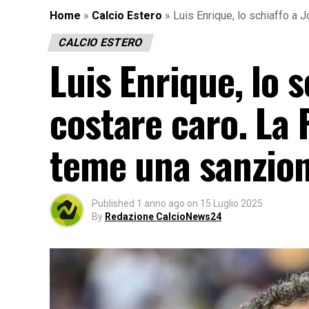
Home
»
Calcio Estero
»
Luis Enrique, lo schiaffo a
CALCIO ESTERO
Luis Enrique, lo 
costare caro. La 
teme una sanzio
Published
1 anno ago
on
15 Luglio 2025
By
Redazione CalcioNews24