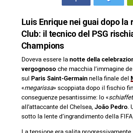
Luis Enrique nei guai dopo la 
Club: il tecnico del PSG risch
Champions
Doveva essere la
notte della celebrazio
vergognoso
che macchia l’immagine del 
sul
Paris Saint-Germain
nella finale del
«
megarissa
» scoppiata dopo il fischio fi
conseguenze pesantissime: lo «
schiaffe
all’attaccante del Chelsea,
João Pedro
.
sotto la lente d’ingrandimento della FIFA
La tensione era salita progressivamente i