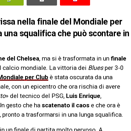
rissa nella finale del Mondiale per
ia una squalifica che può scontare in
ne del Chelsea
, ma si è trasformata in un
finale
calcio mondiale. La vittoria dei
Blues
per 3-0
Mondiale per Club
è stata oscurata da una
nale, con un epicentro che ora rischia di avere
tto
» del tecnico del PSG,
Luis Enrique
,
 Un gesto che ha
scatenato il caos
e che ora è
, pronto a trasformarsi in una lunga squalifica.
n un finale di partita molto nervoso. A