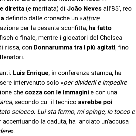
e diretta
(e meritata) di
João Neves
all’85’, reo
la
definito dalle cronache un «
attore
trazione per la pesante sconfitta,
ha fatto
 fischio finale, mentre i giocatori del Chelsea
di rissa, con
Donnarumma tra i più agitati
, fino
llenatori.
anti.
Luis Enrique
, in conferenza stampa, ha
sere intervenuto solo «
per dividerli e impedire
sione che
cozza con le immagini
e con una
arca
, secondo cui il tecnico
avrebbe poi
ato sciocco. Lui sta fermo, mi spinge, lo tocco e
pur accentuando la caduta, ha lanciato un’accusa
dere
».