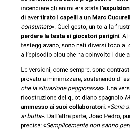
incendiare gli animi era stata
l’espulsion
di aver
tirato i capelli a un Marc Cucurel
consumato
». Quel gesto, unito alla frus
perdere la testa ai giocatori parigini
. Al
festeggiavano, sono nati diversi focolai 
all’episodio clou che ha coinvolto i due a
Le versioni, come sempre, sono contrast
provato a minimizzare, sostenendo di es
che la situazione peggiorasse
». Una ver
ricostruzione del quotidiano spagnolo
M
ammesso ai suoi collaboratori
: «
Sono st
si butta
». Dall’altra parte, João Pedro, 
precisa: «
Semplicemente non sanno per