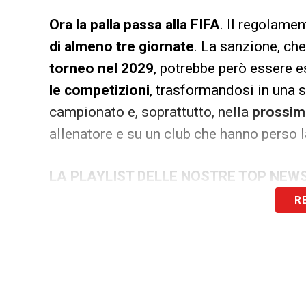
Ora la palla passa alla FIFA
. Il regolame
di almeno tre giornate
. La sanzione, ch
torneo nel 2029
, potrebbe però essere 
le competizioni
, trasformandosi in una 
campionato e, soprattutto, nella
prossim
allenatore e su un club che hanno perso l
LA PLAYLIST DELLE NOSTRE TOP NEW
R