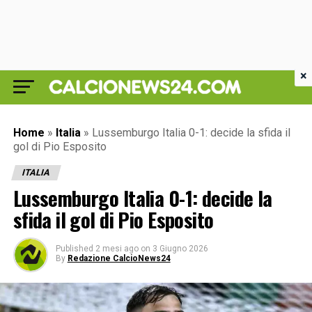
×
Home
»
Italia
»
Lussemburgo Italia 0-1: decide la sfida il
gol di Pio Esposito
ITALIA
Lussemburgo Italia 0-1: decide la
sfida il gol di Pio Esposito
Published
2 mesi ago
on
3 Giugno 2026
By
Redazione CalcioNews24