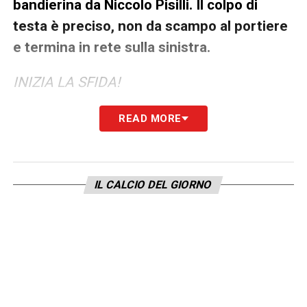
bandierina da Niccolo Pisilli. Il colpo di
testa è preciso, non da scampo al portiere
e termina in rete sulla sinistra.
INIZIA LA SFIDA!
Formazioni ufficiali
READ MORE
ITALIA (4-3-3):
Donnarumma; Favasuli,
Chiarodia, Comuzzo, Bartesaghi; Ndour,
IL CALCIO DEL GIORNO
Lipani, Pisilli; Cherubini, Esposito,
Koleosho.
CT
: Silvio Baldini
LUSSEMBURGO (4-5-1)
:Moris; Jans, Korac,
Carlson, Michael Pinto; V. Thill, Martins,
Olesen, Moreira, Bohnert; Sinani.
Ct
: Jeff