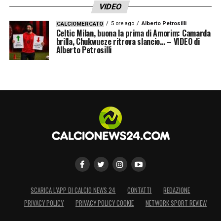
VIDEO
5 ore ago
Alberto Petrosilli
CALCIOMERCATO
Celtic Milan, buona la prima di Amorim: Camarda
brilla, Chukwueze ritrova slancio… – VIDEO di
Alberto Petrosilli
SCARICA L’APP DI CALCIO NEWS 24
CONTATTI
REDAZIONE
PRIVACY POLICY
PRIVACY POLICY COOKIE
NETWORK SPORT REVIEW