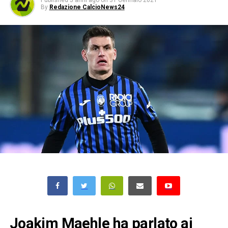
Published
5 anni ago
on
31 Gennaio 2021
By
Redazione CalcioNews24
Joakim Maehle ha parlato ai