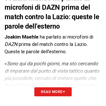
microfoni di DAZN prima del
match contro la Lazio: queste le
parole dell’esterno
Joakim Maehle
ha parlato ai microfoni di
DAZN
prima del match contro la Lazio.
Queste le parole dell’esterno.
«
Sono qui da pochi giorni, ma sto cercando
di imparare dal punto di vista tattico quanto
più possibile, cercato di imitare quello che
fanno Hans Hateboer e Robin Gosens che
READ MORE
sono qui da più tempo di me. Non è facile
ma ce la metto tutta»