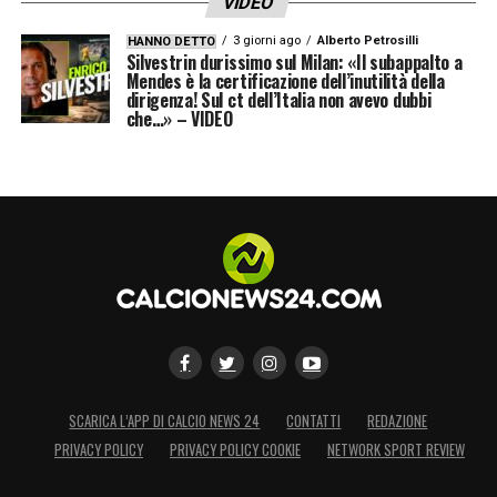
VIDEO
3 giorni ago
Alberto Petrosilli
HANNO DETTO
Silvestrin durissimo sul Milan: «Il subappalto a
Mendes è la certificazione dell’inutilità della
dirigenza! Sul ct dell’Italia non avevo dubbi
che…» – VIDEO
SCARICA L’APP DI CALCIO NEWS 24
CONTATTI
REDAZIONE
PRIVACY POLICY
PRIVACY POLICY COOKIE
NETWORK SPORT REVIEW