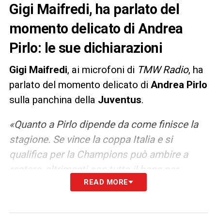
Gigi Maifredi, ha parlato del
momento delicato di Andrea
Pirlo: le sue dichiarazioni
Gigi Maifredi
, ai microfoni di
TMW Radio
, ha
parlato del momento delicato di
Andrea Pirlo
sulla panchina della
Juventus
.
«Quanto a Pirlo dipende da come finisce la
stagione. Se vince la coppa Italia e si
qualifica per la Champions può ambire a
restare, altrimenti con tutto il bene per
READ MORE
Andrea, potrà essere sostituito. Ha messo in
campo quel che poteva, non avendo
esperienza. Però è stato il più importante