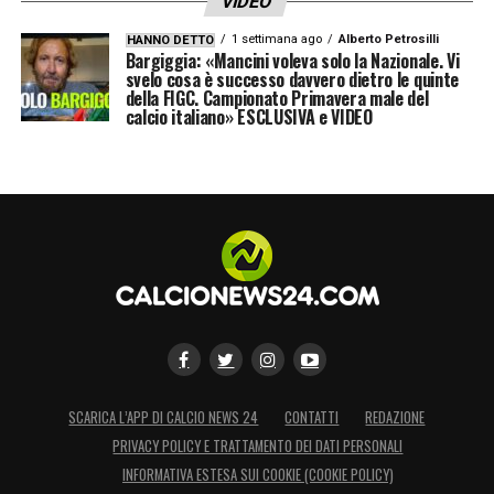
VIDEO
1 settimana ago
Alberto Petrosilli
HANNO DETTO
Bargiggia: «Mancini voleva solo la Nazionale. Vi
svelo cosa è successo davvero dietro le quinte
della FIGC. Campionato Primavera male del
calcio italiano» ESCLUSIVA e VIDEO
SCARICA L’APP DI CALCIO NEWS 24
CONTATTI
REDAZIONE
PRIVACY POLICY E TRATTAMENTO DEI DATI PERSONALI
INFORMATIVA ESTESA SUI COOKIE (COOKIE POLICY)