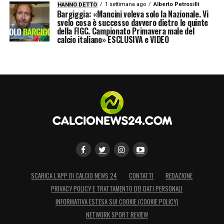
1 settimana ago
Alberto Petrosilli
HANNO DETTO
Bargiggia: «Mancini voleva solo la Nazionale. Vi
svelo cosa è successo davvero dietro le quinte
della FIGC. Campionato Primavera male del
calcio italiano» ESCLUSIVA e VIDEO
SCARICA L’APP DI CALCIO NEWS 24
CONTATTI
REDAZIONE
PRIVACY POLICY E TRATTAMENTO DEI DATI PERSONALI
INFORMATIVA ESTESA SUI COOKIE (COOKIE POLICY)
NETWORK SPORT REVIEW