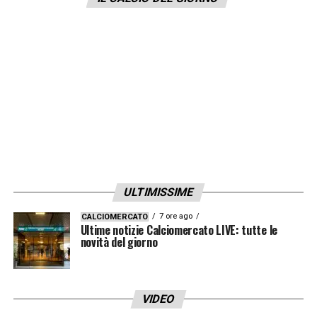
alle riaperture con il pubblico. L’apertura del
calcio è un’apertura di speranza e fa da
traino per tutti gli altri sport che, a questo
punto, legittimamente e doverosamente non
vogliono avere trattamenti diversi».
LA PLAYLIST DELLE NOSTRE TOP NEWS
ULTIMISSIME
7 ore ago
CALCIOMERCATO
Ultime notizie Calciomercato LIVE: tutte le
novità del giorno
VIDEO