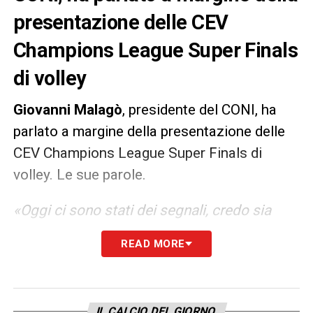
presentazione delle CEV
Champions League Super Finals
di volley
Giovanni Malagò
, presidente del CONI, ha
parlato a margine della presentazione delle
CEV Champions League Super Finals di
volley. Le sue parole.
«Oggi ci sono stati dei segnali, credo sia
unanime il grido di dolore della pallavolo e di
READ MORE
altri sport indoor che sono in situazioni
analoghe. Faccio un gran tifo per chiudere, in
senso buono, la partita e dare il via libera
IL CALCIO DEL GIORNO