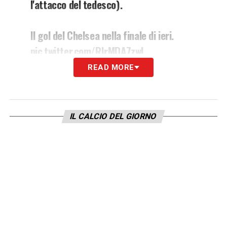
l'attacco del tedesco).
Il gol del Chelsea nella finale di ieri.
pic.twitter.com/RIrMDA7zwl
READ MORE
— Calcio Datato (@CalcioDatato)
May
30, 2021
IL CALCIO DEL GIORNO
I costanti movimenti di
Werner
ad aggredire
la profondità davano al Chelsea continue
soluzioni di passaggio e liberavano ricezioni
per
Mount
e Havertz, con i 3 giocatori
offensivi che si intendevano a meraviglia.
Insomma, un Chelsea con idee chiarissime
sia con che senza palla, dove tutti i giocatori