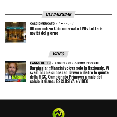
partecipavano attivamente in entrambe le
fasi.
Chilwell
e
James
, che in fase difensiva
ULTIMISSIME
erano generosissimi e attenti, erano poi
5 ore ago
CALCIOMERCATO
Ultime notizie Calciomercato LIVE: tutte le
perfetti nell’accompagnare il ribaltamento
novità del giorno
dell’azione quando il Chelsea risaliva. I blues
erano bravi ad attirare il City in mezzo (con le
3 punte strette) e ad allargare poi il gioco sui
VIDEO
quinti in costante sovrapposizione, sempre
6 giorni ago
Alberto Petrosilli
HANNO DETTO
Bargiggia: «Mancini voleva solo la Nazionale. Vi
serviti in corsa.
svelo cosa è successo davvero dietro le quinte
della FIGC. Campionato Primavera male del
calcio italiano» ESCLUSIVA e VIDEO