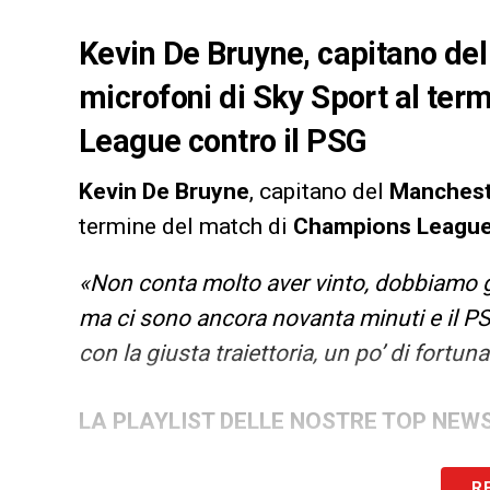
Kevin De Bruyne, capitano del
microfoni di Sky Sport al te
League contro il PSG
Kevin
De
Bruyne
, capitano del
Manchest
termine del match di
Champions
Leagu
«Non conta molto aver vinto, dobbiamo gio
ma ci sono ancora novanta minuti e il PS
con la giusta traiettoria, un po’ di fortun
LA PLAYLIST DELLE NOSTRE TOP NEW
R