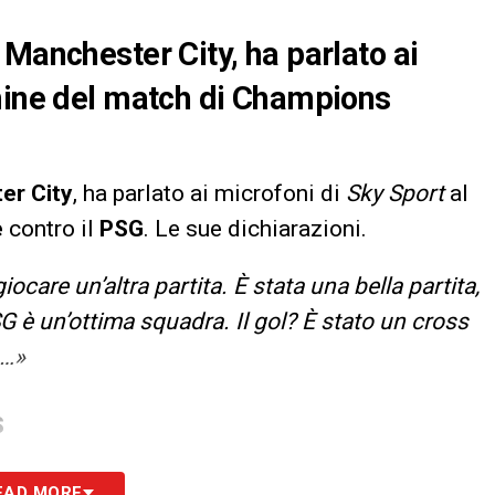
 Manchester City, ha parlato ai
rmine del match di Champions
er
City
, ha parlato ai microfoni di
Sky Sport
al
e
contro il
PSG
. Le sue dichiarazioni.
care un’altra partita. È stata una bella partita,
G è un’ottima squadra. Il gol? È stato un cross
a…»
S
EAD MORE