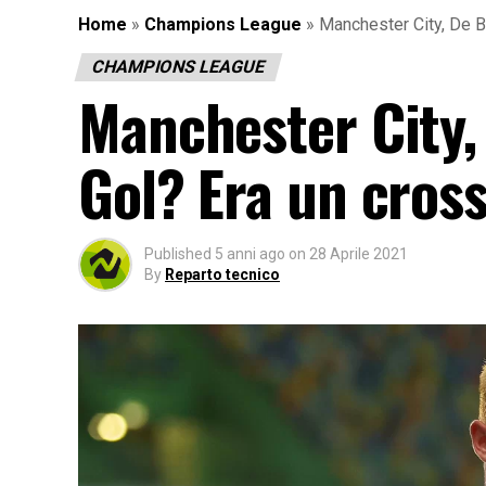
Home
»
Champions League
»
Manchester City, De Br
CHAMPIONS LEAGUE
Manchester City, 
Gol? Era un cros
Published
5 anni ago
on
28 Aprile 2021
By
Reparto tecnico