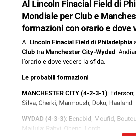
Al Lincoln Finacial Field di Ph
Mondiale per Club
e
Manches
formazioni con orario e dove v
Al
Lincoln Finacial Field di Philadelphia
s
Club
tra
Manchester City-Wydad
. Andia
l’orario e dove vedere la sfida.
Le probabili formazioni
MANCHESTER CITY (4-2-3-1)
: Ederson;
Silva; Cherki, Marmoush, Doku; Haaland.
WYDAD (4-3-3)
: Benabid; Moufid, Bouto
Mailula; Rahyi, Obeng, Lorch.