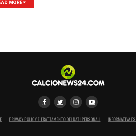
EAD MORE
re 18:00 di mercoledì 18 giugno per la prima
per Club. Verrà trasmessa in chiaro per tutti su
ng, sarà disponibile su DAZN per gli abbonati
abile su Pc, tablet e smartphone.
ni: guida alla Diretta TV
per il programma
S
E
PRIVACY POLICY E TRATTAMENTO DEI DATI PERSONALI
INFORMATIVA ES