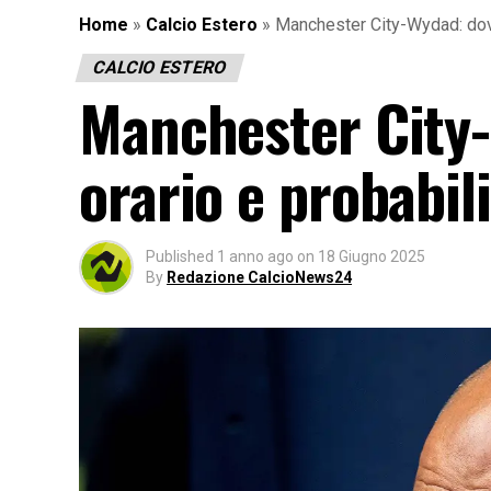
Home
»
Calcio Estero
»
Manchester City-Wydad: dove
CALCIO ESTERO
Manchester City-
orario e probabil
Published
1 anno ago
on
18 Giugno 2025
By
Redazione CalcioNews24