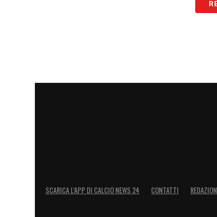
R
Orario e dove vederla in tv
Manchester City-Wydad
si gioca alle o
giornata della fase a gironi del Mondiale 
Italia 1. Per vedere la partita in streami
tramite il sito ufficiale o sull’app scaric
Leggi anche
Partite oggi, stasera e doma
completo di questi giorni
LA PLAYLIST DELLE NOSTRE TOP NEW
SCARICA L’APP DI CALCIO NEWS 24
CONTATTI
REDAZION