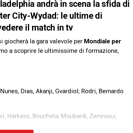
iladelphia andrà in scena la sfida di
ter City-Wydad
: le ultime di
edere il match in tv
i giocherà la gara valevole per
Mondiale per
mo a scoprire le ultimissime di formazione,
 Nunes, Dias, Akanji, Gvardiol; Rodri, Bernardo
uil, Harkass, Boucheta; Moubarik, Zemraoui,