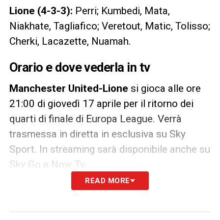
Lione (4-3-3):
Perri; Kumbedi, Mata,
Niakhate, Tagliafico; Veretout, Matic, Tolisso;
Cherki, Lacazette, Nuamah.
Orario e dove vederla in tv
Manchester United-Lione
si gioca alle ore
21:00 di giovedì 17 aprile per il ritorno dei
quarti di finale di Europa League. Verrà
trasmessa in diretta in esclusiva su Sky
Sport. In streaming sarà disponibile anche su
Sky Go e Now Tv.
READ MORE
LA PLAYLIST DELLE NOSTRE TOP NEWS