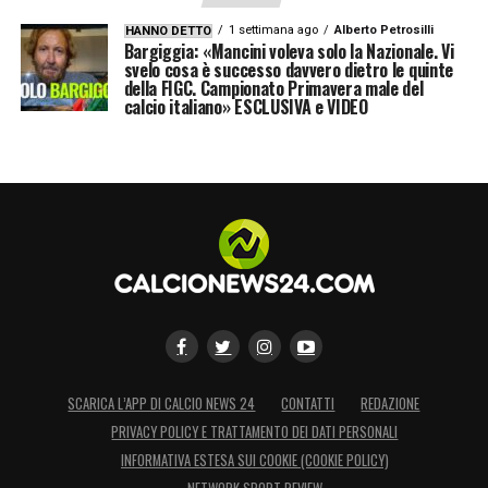
1 settimana ago
Alberto Petrosilli
HANNO DETTO
Bargiggia: «Mancini voleva solo la Nazionale. Vi
svelo cosa è successo davvero dietro le quinte
della FIGC. Campionato Primavera male del
calcio italiano» ESCLUSIVA e VIDEO
SCARICA L’APP DI CALCIO NEWS 24
CONTATTI
REDAZIONE
PRIVACY POLICY E TRATTAMENTO DEI DATI PERSONALI
INFORMATIVA ESTESA SUI COOKIE (COOKIE POLICY)