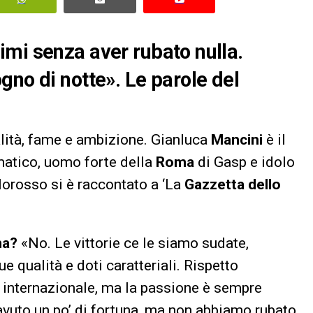
mi senza aver rubato nulla.
gno di notte». Le parole del
alità, fame e ambizione. Gianluca
Mancini
è il
atico, uomo forte della
Roma
di Gasp e idolo
lorosso si è raccontato a ‘La
Gazzetta dello
ma?
«No. Le vittorie ce le siamo sudate,
e qualità e doti caratteriali. Rispetto
 internazionale, ma la passione è sempre
avuto un po’ di fortuna, ma non abbiamo rubato