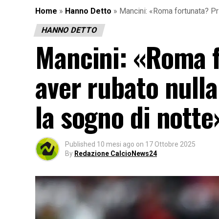
Home
»
Hanno Detto
»
Mancini: «Roma fortunata? Pri
HANNO DETTO
Mancini: «Roma f
aver rubato null
la sogno di notte
Published
10 mesi ago
on
17 Ottobre 2025
By
Redazione CalcioNews24