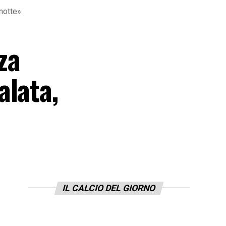
notte»
za
alata,
IL CALCIO DEL GIORNO