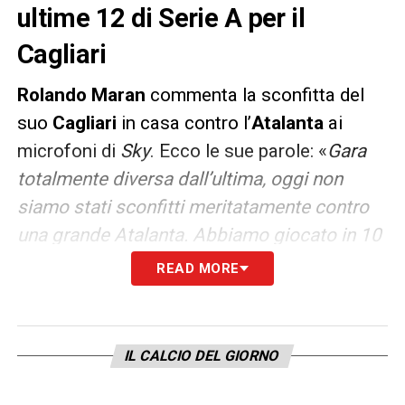
ultime 12 di Serie A per il
Cagliari
Rolando Maran
commenta la sconfitta del
suo
Cagliari
in casa contro l’
Atalanta
ai
microfoni di
Sky
. Ecco le sue parole: «
Gara
totalmente diversa dall’ultima, oggi non
siamo stati sconfitti meritatamente contro
una grande Atalanta. Abbiamo giocato in 10
gli ultimi minuti, abbiamo preso anche una
READ MORE
traversa nel finale con Deiola. La squadra ha
messo grande impegno, cuore e ha cercato
sempre di dare quello che poteva. Ma è un
IL CALCIO DEL GIORNO
momento un po’ così, basti vedere gli
infortuni di Birsa e Thereau. La squadra ha