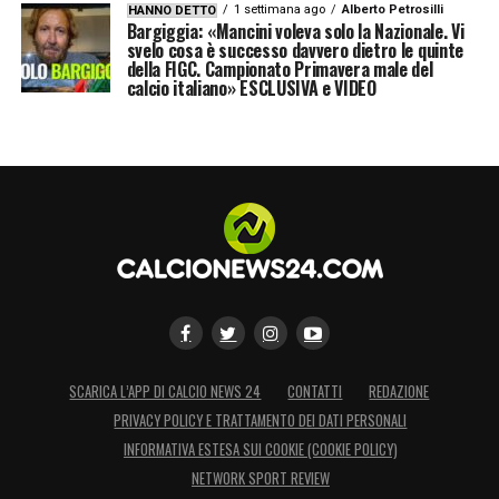
1 settimana ago
Alberto Petrosilli
HANNO DETTO
Bargiggia: «Mancini voleva solo la Nazionale. Vi
svelo cosa è successo davvero dietro le quinte
della FIGC. Campionato Primavera male del
calcio italiano» ESCLUSIVA e VIDEO
SCARICA L’APP DI CALCIO NEWS 24
CONTATTI
REDAZIONE
PRIVACY POLICY E TRATTAMENTO DEI DATI PERSONALI
INFORMATIVA ESTESA SUI COOKIE (COOKIE POLICY)
NETWORK SPORT REVIEW