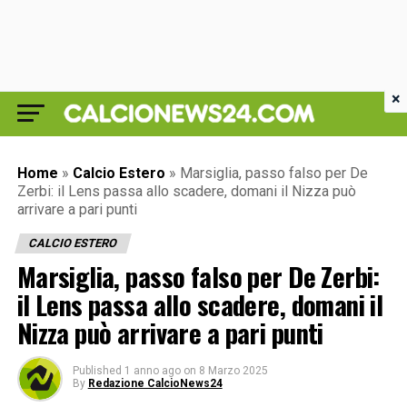
×
Home
»
Calcio Estero
»
Marsiglia, passo falso per De
Zerbi: il Lens passa allo scadere, domani il Nizza può
arrivare a pari punti
CALCIO ESTERO
Marsiglia, passo falso per De Zerbi:
il Lens passa allo scadere, domani il
Nizza può arrivare a pari punti
Published
1 anno ago
on
8 Marzo 2025
By
Redazione CalcioNews24