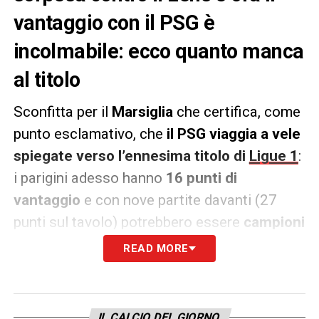
vantaggio con il PSG è
incolmabile: ecco quanto manca
al titolo
Sconfitta per il
Marsiglia
che certifica, come
punto esclamativo, che
il PSG viaggia a vele
spiegate verso l’ennesima titolo di
Ligue 1
:
i parigini adesso hanno
16 punti di
vantaggio
e con nove partite davanti (27
punti sul tavolo) potrebbero essere
campioni
di Francia tra cinque partite
. Intanto alle
READ MORE
spalle dell’
OM
c’è il
Nizza
che gioca domani
sera contro il
Lione orfano di Fonseca
: con
una vittoria aggancerebbero i rivali.
IL CALCIO DEL GIORNO