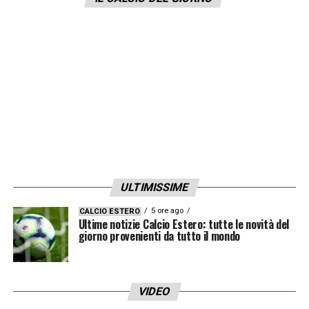
Contro il
Lens
la squadra di De Zerbi non
trovano la via della rete e vengono superati
nel
recupero del secondo tempo
da una
rete di
El Aynaoui
.
LA PLAYLIST DELLE NOSTRE TOP NEWS
ULTIMISSIME
5 ore ago
CALCIO ESTERO
Ultime notizie Calcio Estero: tutte le novità del
giorno provenienti da tutto il mondo
VIDEO