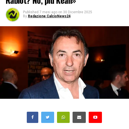
Rabiot? No, più Kean»
Published
7 mesi ago
on
30 Dicembre 2025
By
Redazione CalcioNews24