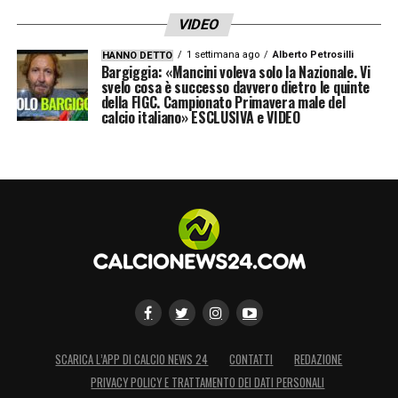
VIDEO
1 settimana ago
Alberto Petrosilli
HANNO DETTO
Bargiggia: «Mancini voleva solo la Nazionale. Vi
svelo cosa è successo davvero dietro le quinte
della FIGC. Campionato Primavera male del
calcio italiano» ESCLUSIVA e VIDEO
SCARICA L’APP DI CALCIO NEWS 24
CONTATTI
REDAZIONE
PRIVACY POLICY E TRATTAMENTO DEI DATI PERSONALI