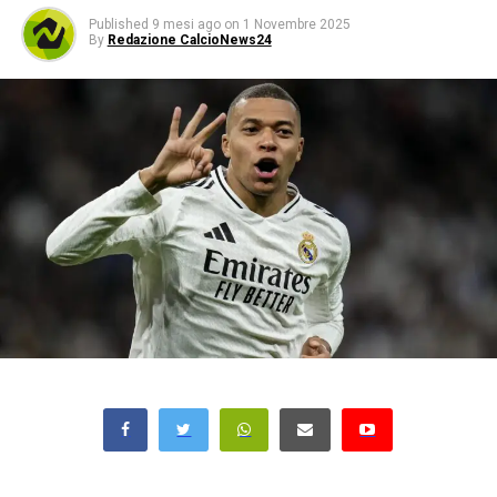
Published
9 mesi ago
on
1 Novembre 2025
By
Redazione CalcioNews24