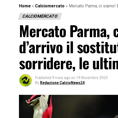
Home
»
Calciomercato
»
Mercato Parma, ci siamo! E’ 
CALCIOMERCATO
Mercato Parma, ci
d’arrivo il sosti
sorridere, le ult
Published
9 mesi ago
on
19 Novembre 2025
By
Redazione CalcioNews24