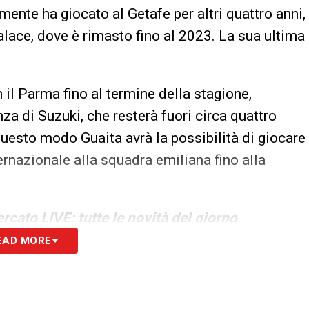
nte ha giocato al Getafe per altri quattro anni,
alace, dove è rimasto fino al 2023. La sua ultima
 il Parma fino al termine della stagione,
nza di Suzuki, che resterà fuori circa quattro
questo modo Guaita avrà la possibilità di giocare
ernazionale alla squadra emiliana fino alla
rcato LIVE: tutte le novità del giorno
EAD MORE
S