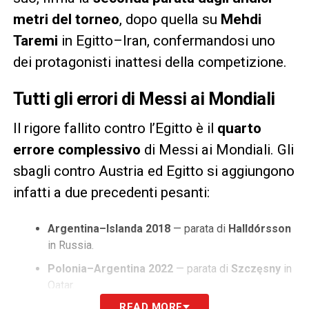
metri del torneo
, dopo quella su
Mehdi
Taremi
in Egitto–Iran, confermandosi uno
dei protagonisti inattesi della competizione.
Tutti gli errori di Messi ai Mondiali
Il rigore fallito contro l’Egitto è il
quarto
errore complessivo
di Messi ai Mondiali. Gli
sbagli contro Austria ed Egitto si aggiungono
infatti a due precedenti pesanti:
Argentina–Islanda 2018
— parata di
Halldórsson
in Russia.
Polonia–Argentina 2022
— parata di
Szczęsny
in
Qatar.
READ MORE