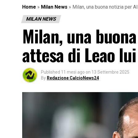
Home
»
Milan News
»
Milan, una buona notizia per All
MILAN NEWS
Milan, una buona 
attesa di Leao lu
Published
11 mesi ago
on
13 Settembre 2025
By
Redazione CalcioNews24