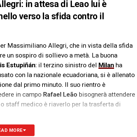
legri: in attesa di Leao lui è
ello verso la sfida contro il
er Massimiliano Allegri, che in vista della sfida
re un sospiro di sollievo a metà. La buona
is Estupiñán
: il terzino sinistro del
Milan
ha
ato con la nazionale ecuadoriana, si è allenato
one dal primo minuto. Il suo rientro è
vedere in campo
Rafael Leão
bisognerà attendere
lo staff medico è riaverlo per la trasferta di
are l’attacco rossonero ci ha pensato il
EAD MORE