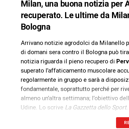
Milan, una buona notizia per Al
recuperato. Le ultime da Milan
Bologna
Arrivano notizie agrodolci da Milanello p
di domani sera contro il Bologna può tira
notizia riguarda il pieno recupero di
Perv
superato l’affaticamento muscolare accus
regolarmente in gruppo e sarà a disposizi
fondamentale, soprattutto perché per ri
almeno un’altra settimana; l’obiettivo del
Udine. Lo scrive
La Gazzetta dello Sport
.
Se l’assenza del portoghese pesa, a caric
R