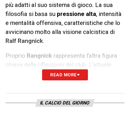
più adatti al suo sistema di gioco. La sua
filosofia si basa su
pressione alta
, intensità
e mentalità offensiva, caratteristiche che lo
avvicinano molto alla visione calcistica di
Ralf Rangnick
.
Proprio
Rangnick
rappresenta l’altra figura
chiave delle riflessioni del club. L’attuale
commissario tecnico dell’Austria
sarebbe
READ MORE
disponibile a intraprendere una nuova
esperienza come responsabile dell’area
tecnica del Milan, ma a precise condizioni
.
IL CALCIO DEL GIORNO
Il dirigente tedesco vorrebbe infatti piena
autonomia nella scelta dei collaboratori,
del direttore sportivo, dell’allenatore e