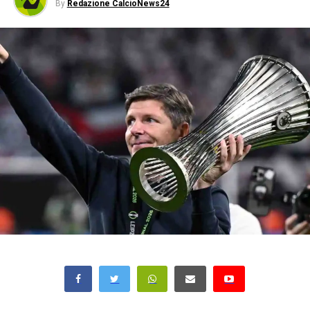
By
Redazione CalcioNews24