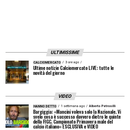
delle strategie di mercato
.
Ultime Notizie Serie A: tutte le novità del
giorno sul massimo campionato italiano
ULTIMISSIME
3 ore ago
CALCIOMERCATO
Ultime notizie Calciomercato LIVE: tutte le
novità del giorno
VIDEO
1 settimana ago
Alberto Petrosilli
HANNO DETTO
Bargiggia: «Mancini voleva solo la Nazionale. Vi
svelo cosa è successo davvero dietro le quinte
della FIGC. Campionato Primavera male del
Tra i nomi graditi a Rangnick emerge quello di
calcio italiano» ESCLUSIVA e VIDEO