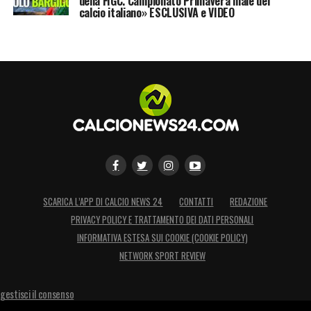
della FIGC. Campionato Primavera male del
calcio italiano» ESCLUSIVA e VIDEO
SCARICA L’APP DI CALCIO NEWS 24
CONTATTI
REDAZIONE
PRIVACY POLICY E TRATTAMENTO DEI DATI PERSONALI
INFORMATIVA ESTESA SUI COOKIE (COOKIE POLICY)
NETWORK SPORT REVIEW
gestisci il consenso