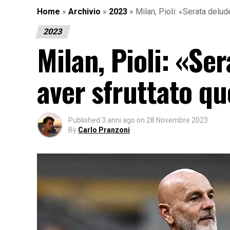
Home
»
Archivio
»
2023
»
Milan, Pioli: «Serata delu
2023
Milan, Pioli: «Se
aver sfruttato q
Published
3 anni ago
on
28 Novembre 2023
By
Carlo Pranzoni