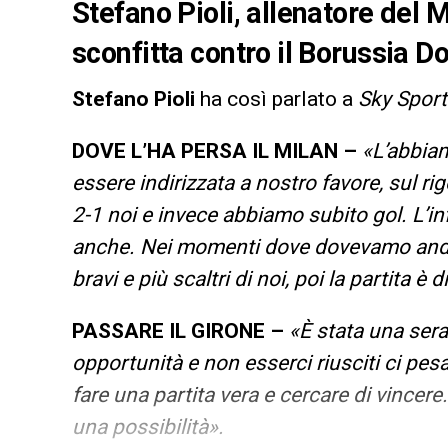
Stefano Pioli, allenatore del M
sconfitta contro il Borussia D
Stefano Pioli
ha così parlato a
Sky Sport
DOVE L’HA PERSA IL MILAN
–
«L’abbiam
essere indirizzata a nostro favore, sul r
2-1 noi e invece abbiamo subito gol. L’in
anche. Nei momenti dove dovevamo andare
bravi e più scaltri di noi, poi la partita è d
PASSARE IL GIRONE –
«È stata una ser
opportunità e non esserci riusciti ci pe
fare una partita vera e cercare di vincere
una possibilità».