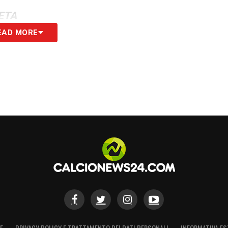
ETA
EAD MORE
S