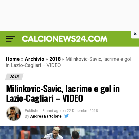
×
Home
»
Archivio
»
2018
»
Milinkovic-Savic, lacrime e gol
in Lazio-Cagliari – VIDEO
2018
Milinkovic-Savic, lacrime e gol in
Lazio-Cagliari – VIDEO
Published
8 anni ago
on
22 Dicembre 2018
By
Andrea Bartolone