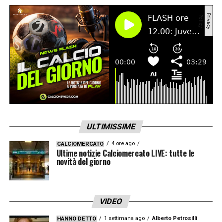
stazza. Le prossime ore saranno decisive:
l’Inter proverà il controsorpasso o l’Udinese
porterà a casa l’ennesimo talento grezzo da
trasformare in oro?
LA PLAYLIST DELLE NOSTRE TOP NEWS
ULTIMISSIME
4 ore ago
CALCIOMERCATO
Ultime notizie Calciomercato LIVE: tutte le
novità del giorno
VIDEO
1 settimana ago
Alberto Petrosilli
HANNO DETTO