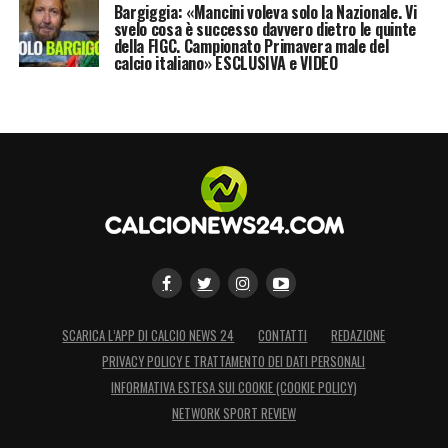
Bargiggia: «Mancini voleva solo la Nazionale. Vi
svelo cosa è successo davvero dietro le quinte
della FIGC. Campionato Primavera male del
calcio italiano» ESCLUSIVA e VIDEO
SCARICA L’APP DI CALCIO NEWS 24
CONTATTI
REDAZIONE
PRIVACY POLICY E TRATTAMENTO DEI DATI PERSONALI
INFORMATIVA ESTESA SUI COOKIE (COOKIE POLICY)
NETWORK SPORT REVIEW