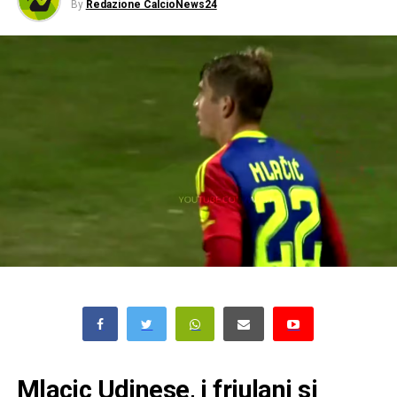
By
Redazione CalcioNews24
Mlacic Udinese, i friulani si