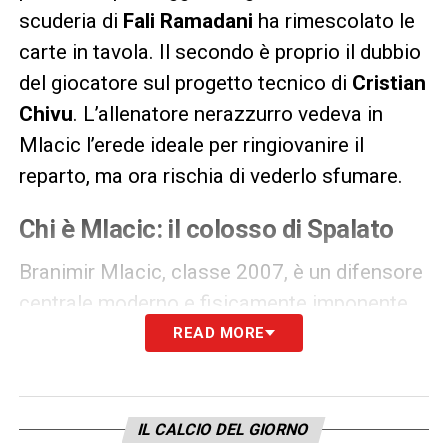
scuderia di
Fali Ramadani
ha rimescolato le
carte in tavola. Il secondo è proprio il dubbio
del giocatore sul progetto tecnico di
Cristian
Chivu
. L’allenatore nerazzurro vedeva in
Mlacic l’erede ideale per ringiovanire il
reparto, ma ora rischia di vederlo sfumare.
Chi è Mlacic: il colosso di Spalato
Branimir Mlacic, classe 2007, è un difensore
centrale moderno e fisicamente imponente
(
1,92 m
). Nonostante la giovanissima età, ha
READ MORE
già collezionato
18 presenze stagionali
in
Croazia, mettendo in mostra un’eleganza
palla al piede rara per un giocatore della sua
IL CALCIO DEL GIORNO