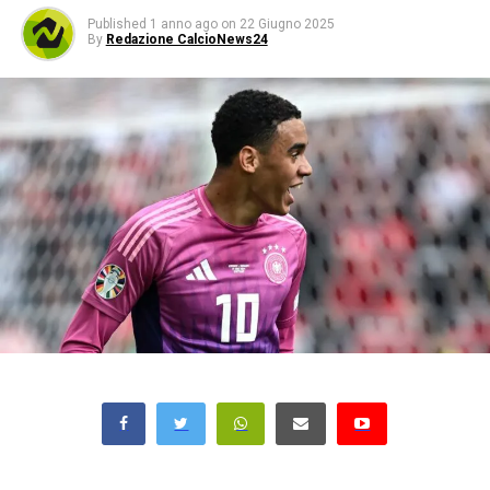
Published
1 anno ago
on
22 Giugno 2025
By
Redazione CalcioNews24