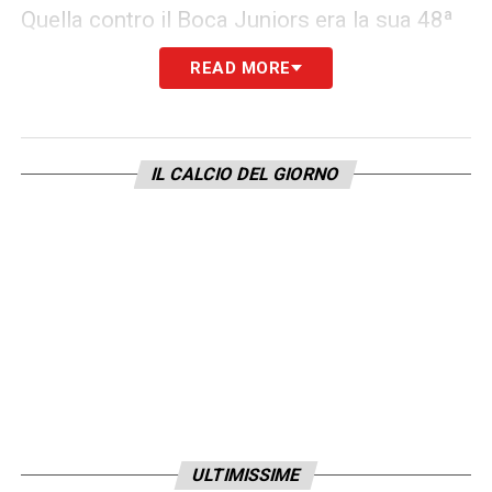
Quella contro il Boca Juniors era la sua 48ª
presenza stagionale, contando anche gli
READ MORE
impegni con la nazionale tedesca. Con il
Bayern già qualificato per la fase a
eliminazione diretta, Musiala potrebbe
IL CALCIO DEL GIORNO
essere gestito con cautela nel prossimo
incontro del girone contro il Benfica, previsto
per martedì.
LA PLAYLIST DELLE NOSTRE TOP NEWS
ULTIMISSIME